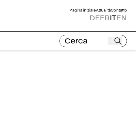
Pagina iniziale
Attualità
Contatto
DE
FR
IT
EN