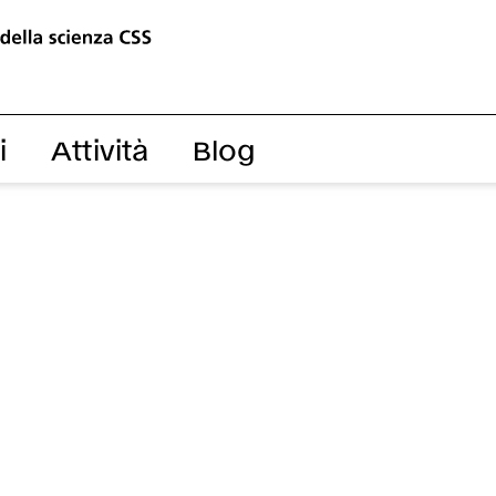
Vai al contenuto
Vai al piè di pagina
i
Attività
Blog
cipi
ramma