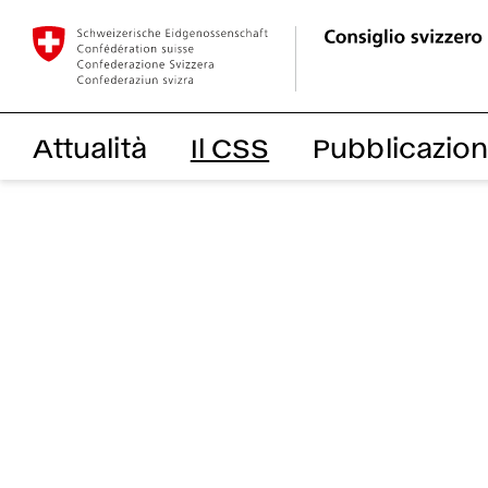
Attualità
Il CSS
Pubblicazion
Il CSS
Attività
La presidente del CSS
Progetti
Il Consiglio
Mandati
Metodo di lavoro & prin
Servizio d'informazione
Base legale & organig
Segreteria